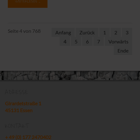
WEITERLESEN …
Seite 4 von 768
Anfang
Zurück
1
2
3
4
5
6
7
Vorwärts
Ende
ADRESSE
Girardetstraße 1
45131 Essen
KONTAKT
+ 49 (0) 177 2470402