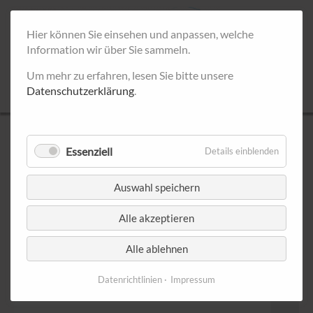
Hier können Sie einsehen und anpassen, welche
Information wir über Sie sammeln.
Um mehr zu erfahren, lesen Sie bitte unsere
Datenschutzerklärung
.
UNSERE INFOSTÄNDE
Essenziell
Details einblenden
Septem
Auswahl speichern
< Juli 2026
August 2026
Alle akzeptieren
Montag
Dienstag
Mittwoch
Donnerstag
Freitag
Samsta
1
Alle ablehnen
Datenrichtlinien
Impressum