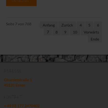
WEITERLESEN …
Seite 7 von 768
Anfang
Zurück
4
5
6
7
8
9
10
Vorwärts
Ende
ADRESSE
Girardetstraße 1
45131 Essen
KONTAKT
+ 49 (0) 177 2470402