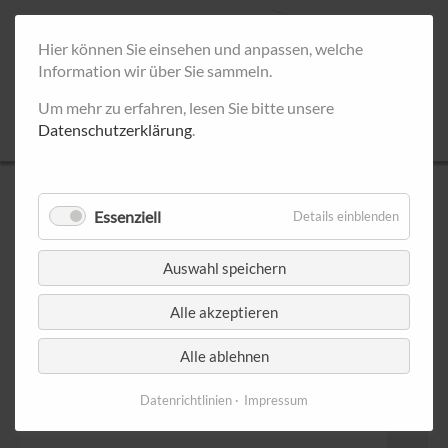
Hier können Sie einsehen und anpassen, welche
Information wir über Sie sammeln.
Um mehr zu erfahren, lesen Sie bitte unsere
Datenschutzerklärung
.
UNSERE INFOSTÄNDE
Essenziell
Details einblenden
Septem
Auswahl speichern
< Juli 2026
August 2026
Alle akzeptieren
Montag
Dienstag
Mittwoch
Donnerstag
Freitag
Samsta
1
Alle ablehnen
Datenrichtlinien
Impressum