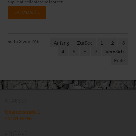
augue at pellentesque laoreet.
WEITERLESEN …
Seite 3 von 768
Anfang
Zurück
1
2
3
4
5
6
7
Vorwärts
Ende
ADRESSE
Girardetstraße 1
45131 Essen
KONTAKT