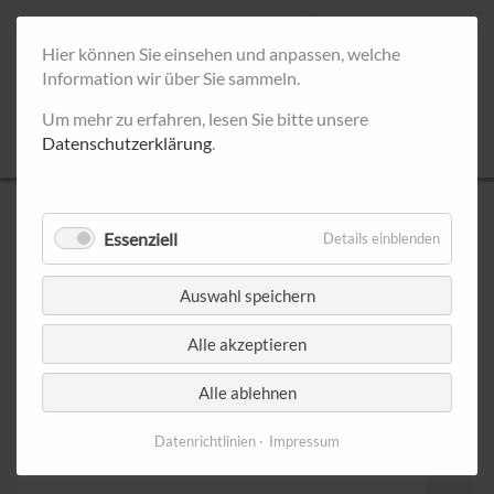
Hier können Sie einsehen und anpassen, welche
Information wir über Sie sammeln.
Um mehr zu erfahren, lesen Sie bitte unsere
Datenschutzerklärung
.
UNSERE INFOSTÄNDE
Essenziell
Details einblenden
Septem
Auswahl speichern
< Juli 2026
August 2026
Alle akzeptieren
Montag
Dienstag
Mittwoch
Donnerstag
Freitag
Samsta
1
Alle ablehnen
Datenrichtlinien
Impressum