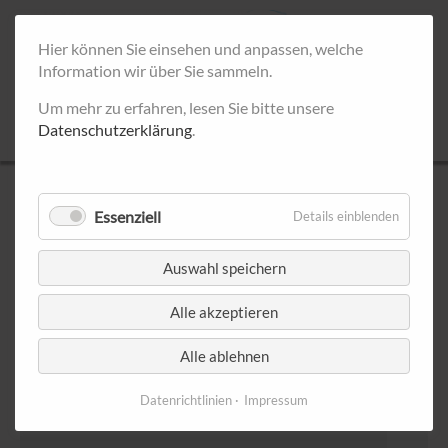
Hier können Sie einsehen und anpassen, welche
Information wir über Sie sammeln.
Um mehr zu erfahren, lesen Sie bitte unsere
Datenschutzerklärung
.
UNSERE INFOSTÄNDE
Essenziell
Details einblenden
< Mai 2026
Juni 2026
Juli
Auswahl speichern
Montag
Dienstag
Mittwoch
Donnerstag
Freitag
Samsta
Alle akzeptieren
1
2
3
4
5
6
Alle ablehnen
Datenrichtlinien
Impressum