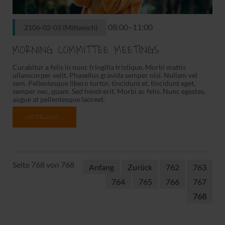
08:00–11:00
2106-02-03
(Mittwoch)
MORNING COMMITTEE MEETINGS
Curabitur a felis in nunc fringilla tristique. Morbi mattis
ullamcorper velit. Phasellus gravida semper nisi. Nullam vel
sem. Pellentesque libero tortor, tincidunt et, tincidunt eget,
semper nec, quam. Sed hendrerit. Morbi ac felis. Nunc egestas,
augue at pellentesque laoreet.
WEITERLESEN …
Seite 768 von 768
Anfang
Zurück
762
763
764
765
766
767
768