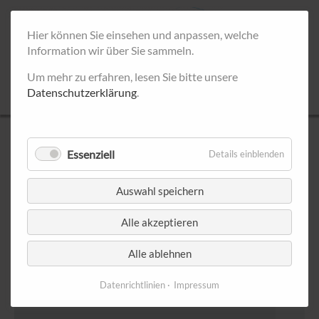
Hier können Sie einsehen und anpassen, welche
Information wir über Sie sammeln.
Um mehr zu erfahren, lesen Sie bitte unsere
Datenschutzerklärung
.
UNSERE INFOSTÄNDE
Essenziell
Details einblenden
< Mai 2026
Juni 2026
Juli
Auswahl speichern
Montag
Dienstag
Mittwoch
Donnerstag
Freitag
Samsta
Alle akzeptieren
1
2
3
4
5
6
Alle ablehnen
Datenrichtlinien
Impressum