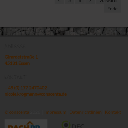
4
5
6
7
Vorwärts
Ende
ADRESSE
Girardetstraße 1
45131 Essen
KONTAKT
+ 49 (0) 177 2470402
nicole.krogmann@conscenta.de
©
conscenta
2026 |
Impressum
|
Datenrichtlinien
|
Kontakt